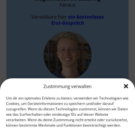
heraus
Vereinbare hier
ein kostenloses
Erst-Gespräch
Zustimmung verwalten
Gabriel Baumgarten
Um dir ein optimales Erlebnis zu bieten, verwenden wir Technologien wie
Cookies, um Geräteinformationen zu speichern und/oder darauf
zuzugreifen. Wenn du diesen Technologien zustimmst, können wir Daten
wie das Surfverhalten oder eindeutige IDs auf dieser Website
verarbeiten. Wenn du deine Zustimmung nicht erteilst oder zurückziehst,
können bestimmte Merkmale und Funktionen beeinträchtigt werden.