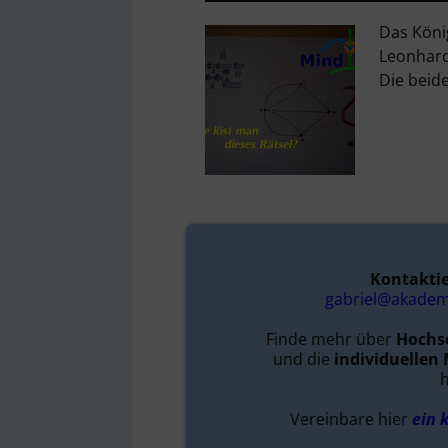
Das Köni
Leonhard 
Die beid
Kontaktie
gabriel@akademi
Finde mehr über
Hochse
und die
individuellen
Vereinbare hier
ein 