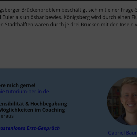
gsberger Brückenproblem beschäftigt sich mit einer Frage-S
Euler als unlösbar bewies. Königsberg wird durch einen Flus
en Stadthälften waren durch je drei Brücken mit den Inseln
re mich gerne!
e.tutorium-berlin.de
nsibilität & Hochbegabung
 Möglichkeiten im Coaching
heraus
kostenloses Erst-Gespräch
Gabriel Bau