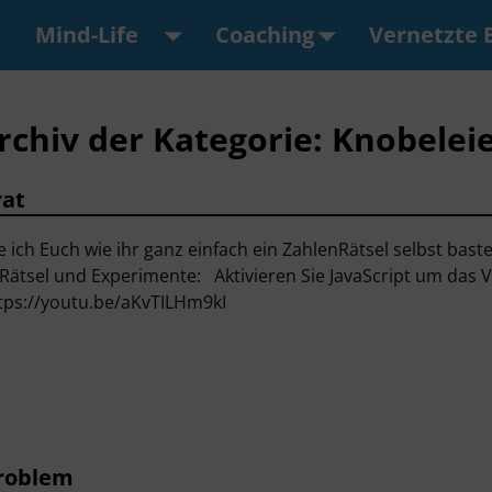
Mind-Life ⠀
Coaching
Vernetzte 
rchiv der Kategorie:
Knobelei
rat
e ich Euch wie ihr ganz einfach ein ZahlenRätsel selbst bas
Rätsel und Experimente: Aktivieren Sie JavaScript um das 
tps://youtu.be/aKvTILHm9kI
Problem