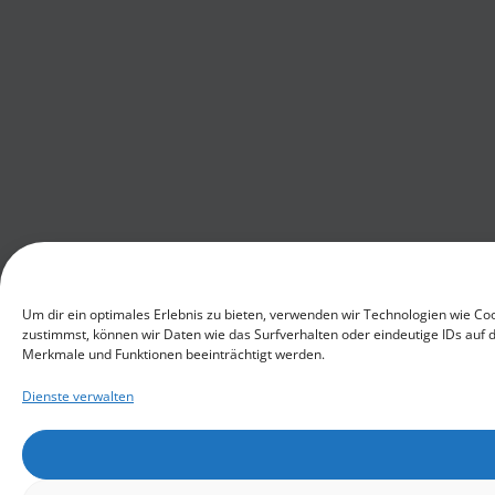
Um dir ein optimales Erlebnis zu bieten, verwenden wir Technologien wie C
zustimmst, können wir Daten wie das Surfverhalten oder eindeutige IDs auf 
Merkmale und Funktionen beeinträchtigt werden.
Dienste verwalten