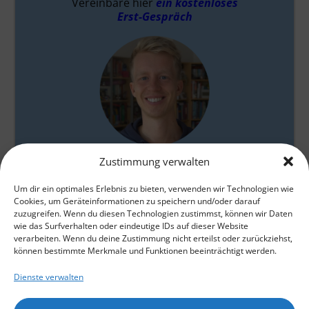
Vereinbare hier
ein kostenloses
Erst-Gespräch
Zustimmung verwalten
Gabriel Baumgarten
Um dir ein optimales Erlebnis zu bieten, verwenden wir Technologien wie
Cookies, um Geräteinformationen zu speichern und/oder darauf
zuzugreifen. Wenn du diesen Technologien zustimmst, können wir Daten
wie das Surfverhalten oder eindeutige IDs auf dieser Website
verarbeiten. Wenn du deine Zustimmung nicht erteilst oder zurückziehst,
können bestimmte Merkmale und Funktionen beeinträchtigt werden.
Dienste verwalten
Home