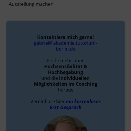
Ausstellung machen.
Kontaktiere mich gerne!
gabriel@akademie.tutorium-
berlin.de
Finde mehr über
Hochsensibilität &
Hochbegabung
und die
individuellen
Möglichkeiten im Coaching
heraus
Vereinbare hier
ein kostenloses
Erst-Gespräch