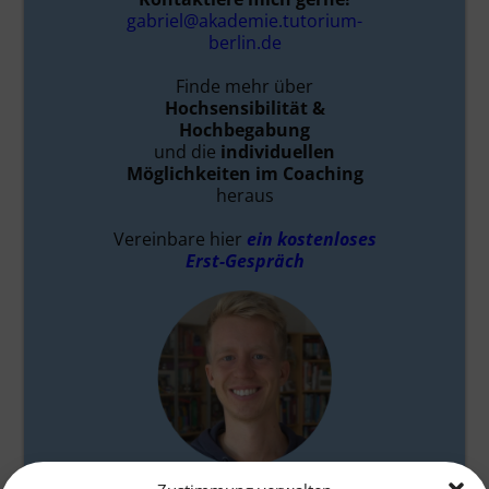
gabriel@akademie.tutorium-
berlin.de
Finde mehr über
Hochsensibilität &
Hochbegabung
und die
individuellen
Möglichkeiten im Coaching
heraus
Vereinbare hier
ein kostenloses
Erst-Gespräch