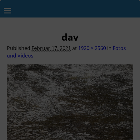
dav
Published
Februar 17, 2021
at
1920 × 2560
in
Fotos
und Videos