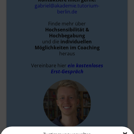
gabriel@akademie.tutorium-
berlin.de
Finde mehr über
Hochsensibilität &
Hochbegabung
und die
individuellen
Möglichkeiten im Coaching
heraus
Vereinbare hier
ein kostenloses
Erst-Gespräch