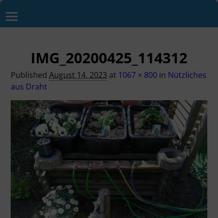
IMG_20200425_114312
Published
August 14, 2023
at
1067 × 800
in
Nützliches
aus Draht