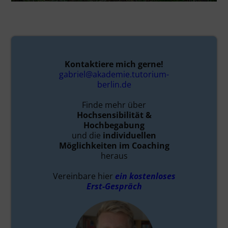
Kontaktiere mich gerne!
gabriel@akademie.tutorium-
berlin.de
Finde mehr über
Hochsensibilität &
Hochbegabung
und die
individuellen
Möglichkeiten im Coaching
heraus
Vereinbare hier
ein kostenloses
Erst-Gespräch